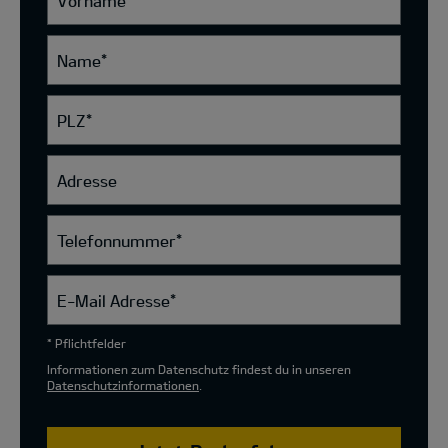
Vorname
*
Name
*
PLZ
*
Adresse
Telefonnummer
*
E-Mail Adresse
*
* Pflichtfelder
Informationen zum Datenschutz findest du in unseren
Datenschutzinformationen
.