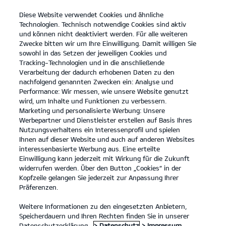
Diese Website verwendet Cookies und ähnliche
open
Technologien. Technisch notwendige Cookies sind aktiv
menu
und können nicht deaktiviert werden. Für alle weiteren
KONTAKT
Zwecke bitten wir um Ihre Einwilligung. Damit willigen Sie
sowohl in das Setzen der jeweiligen Cookies und
PV5 Passenger
Probefahrt / Angebot
Tracking-Technologien und in die anschließende
Verarbeitung der dadurch erhobenen Daten zu den
nachfolgend genannten Zwecken ein: Analyse und
...
...
PV5 PASSENGER
Kontakt
Performance: Wir messen, wie unsere Website genutzt
wird, um Inhalte und Funktionen zu verbessern.
Marketing und personalisierte Werbung: Unsere
Werbepartner und Dienstleister erstellen auf Basis Ihres
Nutzungsverhaltens ein Interessenprofil und spielen
Ihnen auf dieser Website und auch auf anderen Websites
interessenbasierte Werbung aus. Eine erteilte
Einwilligung kann jederzeit mit Wirkung für die Zukunft
widerrufen werden. Über den Button „Cookies“ in der
Kopfzeile gelangen Sie jederzeit zur Anpassung Ihrer
Präferenzen.
Weitere Informationen zu den eingesetzten Anbietern,
Speicherdauern und Ihren Rechten finden Sie in unserer
Datenschutzerklärung.
> Datenschutz
> Impressum